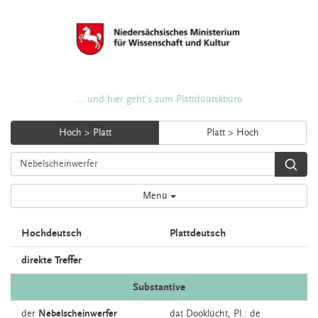
... und hier geht's zum Plattdüütskbüro
Hoch > Platt
Platt > Hoch
Menü
Hochdeutsch
Plattdeutsch
direkte Treffer
Substantive
der
Nebelscheinwerfer
dat
Dooklücht
, Pl.: de