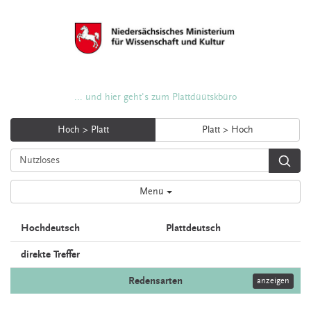
... und hier geht's zum Plattdüütskbüro
Hoch > Platt
Platt > Hoch
Menü
Hochdeutsch
Plattdeutsch
direkte Treffer
Redensarten
anzeigen