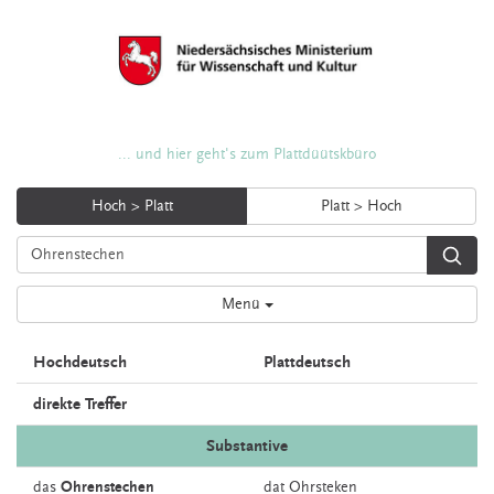
... und hier geht's zum Plattdüütskbüro
Hoch > Platt
Platt > Hoch
Menü
Hochdeutsch
Plattdeutsch
direkte Treffer
Substantive
das
Ohrenstechen
dat
Ohrsteken