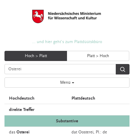
... und hier geht's zum Plattdüütskbüro
Hoch > Platt
Platt > Hoch
Menü
Hochdeutsch
Plattdeutsch
direkte Treffer
Substantive
das
Osterei
dat
Oosterei
, Pl.: de