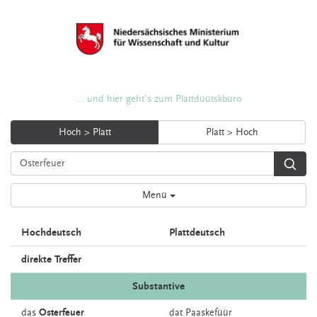
... und hier geht's zum Plattdüütskbüro
Hoch > Platt
Platt > Hoch
Menü
Hochdeutsch
Plattdeutsch
direkte Treffer
Substantive
das
Osterfeuer
dat
Paaskefüür