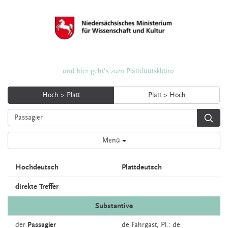
... und hier geht's zum Plattdüütskbüro
Hoch > Platt
Platt > Hoch
Menü
Hochdeutsch
Plattdeutsch
direkte Treffer
Substantive
der
Passagier
de
Fahrgast
, Pl.: de