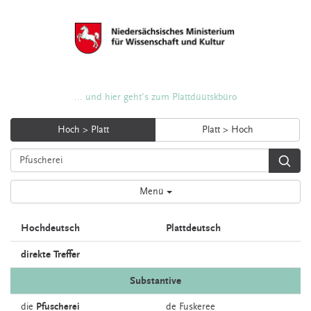
... und hier geht's zum Plattdüütskbüro
Hoch > Platt
Platt > Hoch
Menü
Hochdeutsch
Plattdeutsch
direkte Treffer
Substantive
die
Pfuscherei
de
Fuskeree