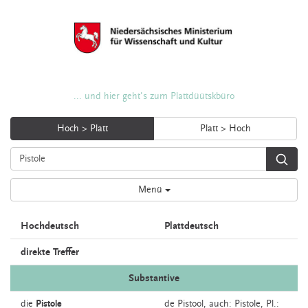
... und hier geht's zum Plattdüütskbüro
Hoch > Platt
Platt > Hoch
Menü
Hochdeutsch
Plattdeutsch
direkte Treffer
Substantive
die
Pistole
de
Pistool,
auch:
Pistole
, Pl.: