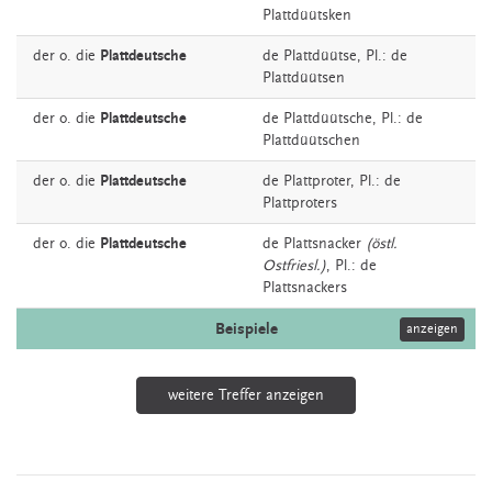
Plattdüütsken
der o. die
Plattdeutsche
de
Plattdüütse
, Pl.: de
Plattdüütsen
der o. die
Plattdeutsche
de
Plattdüütsche
, Pl.: de
Plattdüütschen
der o. die
Plattdeutsche
de
Plattproter
, Pl.: de
Plattproters
der o. die
Plattdeutsche
de
Plattsnacker
(östl.
Ostfriesl.)
, Pl.: de
Plattsnackers
Beispiele
anzeigen
weitere Treffer anzeigen