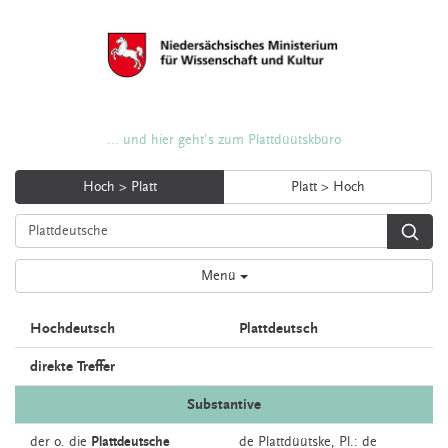
... und hier geht's zum Plattdüütskbüro
Hoch > Platt
Platt > Hoch
Menü
Hochdeutsch
Plattdeutsch
direkte Treffer
Substantive
der o. die
Plattdeutsche
de
Plattdüütske
, Pl.: de