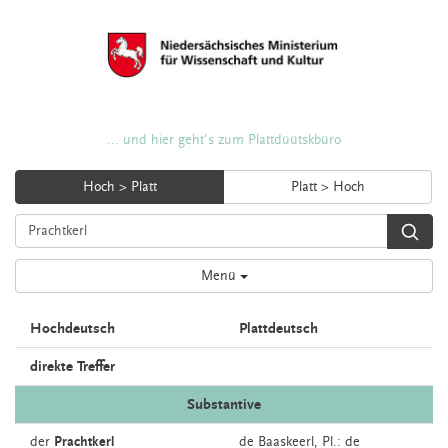
... und hier geht's zum Plattdüütskbüro
Hoch > Platt
Platt > Hoch
Menü
Hochdeutsch
Plattdeutsch
direkte Treffer
Substantive
der
Prachtkerl
de
Baaskeerl
, Pl.: de