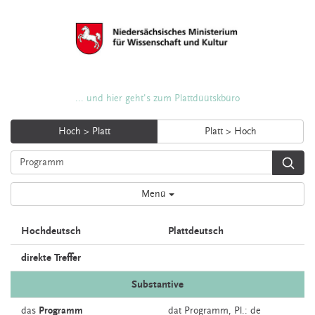
... und hier geht's zum Plattdüütskbüro
Hoch > Platt
Platt > Hoch
Menü
Hochdeutsch
Plattdeutsch
direkte Treffer
Substantive
das
Programm
dat
Programm
, Pl.: de