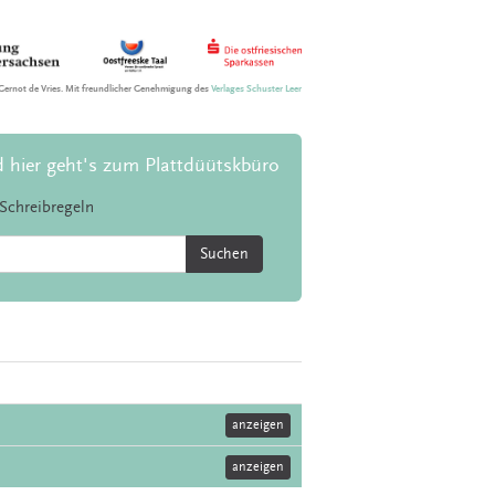
Gernot de Vries. Mit freundlicher Genehmigung des
Verlages Schuster Leer
d hier geht's zum Plattdüütskbüro
Schreibregeln
Suchen
anzeigen
anzeigen