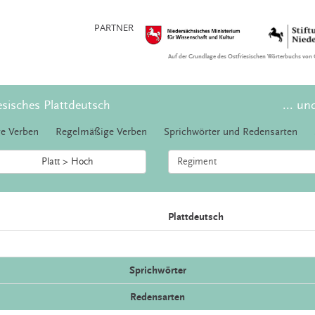
PARTNER
Auf der Grundlage des Ostfriesischen Wörterbuchs von 
esisches Plattdeutsch
... un
e Verben
Regelmäßige Verben
Sprichwörter und Redensarten
Platt > Hoch
Plattdeutsch
Sprichwörter
Redensarten