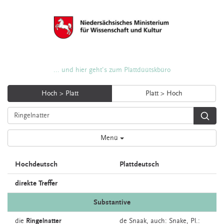
... und hier geht's zum Plattdüütskbüro
Hoch > Platt
Platt > Hoch
Menü
Hochdeutsch
Plattdeutsch
direkte Treffer
Substantive
die
Ringelnatter
de
Snaak,
auch:
Snake
, Pl.: