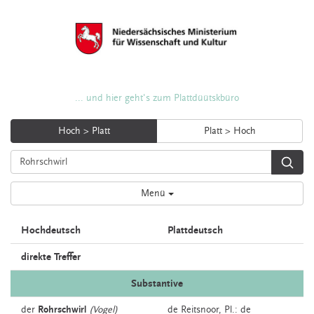
... und hier geht's zum Plattdüütskbüro
Hoch > Platt
Platt > Hoch
Menü
Hochdeutsch
Plattdeutsch
direkte Treffer
Substantive
der
Rohrschwirl
(Vogel)
de
Reitsnoor
, Pl.: de