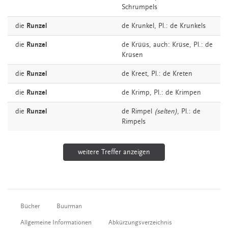
Schrumpels
die
Runzel
de
Krunkel
, Pl.: de Krunkels
die
Runzel
de
Krüüs,
auch:
Krüse
, Pl.: de
Krüsen
die
Runzel
de
Kreet
, Pl.: de Kreten
die
Runzel
de
Krimp
, Pl.: de Krimpen
die
Runzel
de
Rimpel
(selten)
, Pl.: de
Rimpels
weitere Treffer anzeigen
Bücher
Buurman
Allgemeine Informationen
Abkürzungsverzeichnis