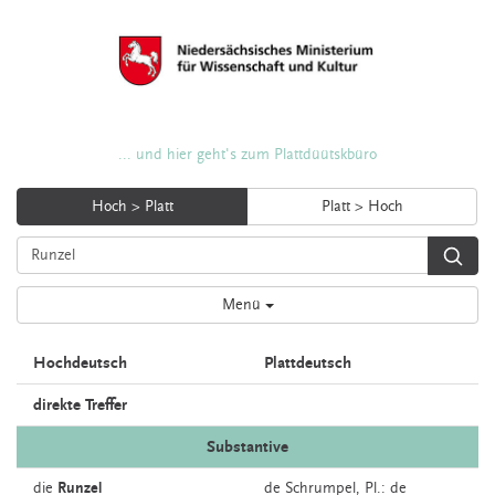
... und hier geht's zum Plattdüütskbüro
Hoch > Platt
Platt > Hoch
Menü
Hochdeutsch
Plattdeutsch
direkte Treffer
Substantive
die
Runzel
de
Schrumpel
, Pl.: de