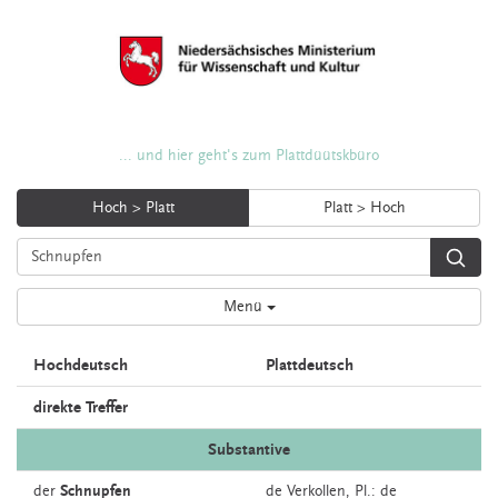
... und hier geht's zum Plattdüütskbüro
Hoch > Platt
Platt > Hoch
Menü
Hochdeutsch
Plattdeutsch
direkte Treffer
Substantive
der
Schnupfen
de
Verkollen
, Pl.: de