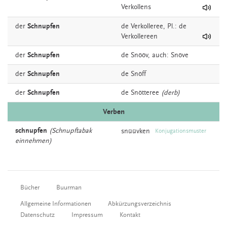
Verkollens
der
Schnupfen
de
Verkolleree
, Pl.: de
Verkollereen
der
Schnupfen
de
Snööv,
auch:
Snöve
der
Schnupfen
de
Snöff
der
Schnupfen
de
Snötteree
(derb)
Verben
schnupfen
(Schnupftabak
snüüvken
Konjugationsmuster
einnehmen)
Bücher
Buurman
Allgemeine Informationen
Abkürzungsverzeichnis
Datenschutz
Impressum
Kontakt