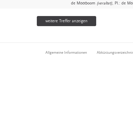
de
Möötboom
(veraltet)
, Pl.: de 
weitere Treffer anzeigen
Allgemeine Informationen
Abkürzungsverzeichni