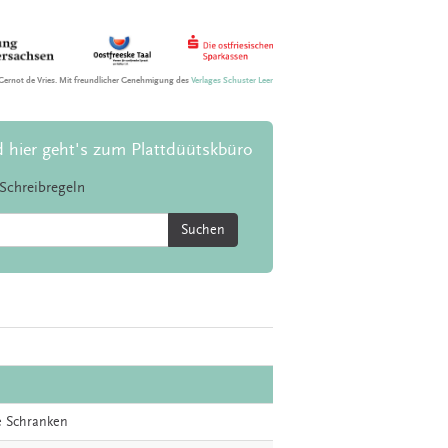
Gernot de Vries. Mit freundlicher Genehmigung des
Verlages Schuster Leer
d hier geht's zum Plattdüütskbüro
Schreibregeln
Suchen
de Schranken