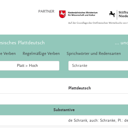
PARTNER
Auf der Grundlage des Ostfriesischen Wörterbuchs von 
esisches Plattdeutsch
... un
e Verben
Regelmäßige Verben
Sprichwörter und Redensarten
Platt > Hoch
Plattdeutsch
Substantive
de
Schrank,
auch:
Schranke
, Pl.: 