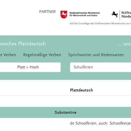
PARTNER
Auf der Grundlage des Ostfriesischen Wörterbuchs von 
esisches Plattdeutsch
... un
e Verben
Regelmäßige Verben
Sprichwörter und Redensarten
Platt > Hoch
Plattdeutsch
Substantive
de
Schoolferien,
auch:
Schoolfeerje