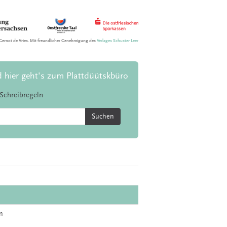
Gernot de Vries. Mit freundlicher Genehmigung des
Verlages Schuster Leer
d hier geht's zum Plattdüütskbüro
Schreibregeln
Suchen
n