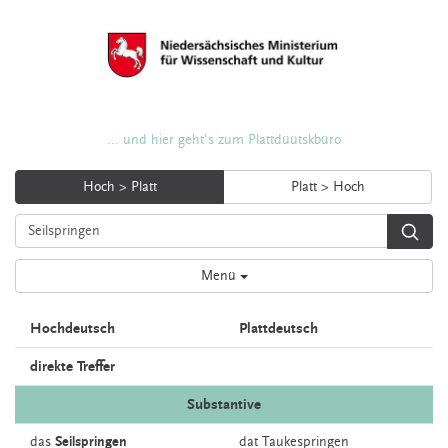
... und hier geht's zum Plattdüütskbüro
Hoch > Platt
Platt > Hoch
Menü
Hochdeutsch
Plattdeutsch
direkte Treffer
Substantive
das
Seilspringen
dat
Taukespringen