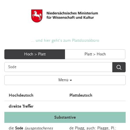
... und hier geht's zum Plattdüütskbüro
Hoch > Platt
Platt > Hoch
Menü
Hochdeutsch
Plattdeutsch
direkte Treffer
Substantive
die
Sode
(ausgestochenes
de
Plagg,
auch:
Plagge
, Pl.: