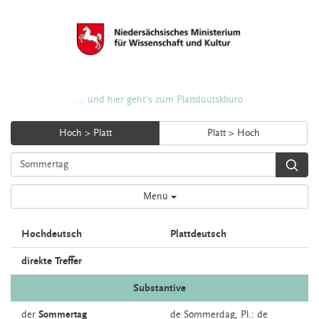
... und hier geht's zum Plattdüütskbüro
Hoch > Platt
Platt > Hoch
Menü
Hochdeutsch
Plattdeutsch
direkte Treffer
Substantive
der
Sommertag
de
Sömmerdag
, Pl.: de