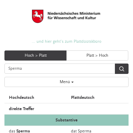
... und hier geht's zum Plattdüütskbüro
Hoch > Platt
Platt > Hoch
Menü
Hochdeutsch
Plattdeutsch
direkte Treffer
Substantive
das
Sperma
dat
Sperma