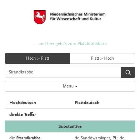
... und hier geht's zum Plattdüütskbüro
Hoch > Platt
Platt > Hoch
Menü
Hochdeutsch
Plattdeutsch
direkte Treffer
Substantive
die
Strandkrabbe
de
Sanddwarsloper
, Pl.: de