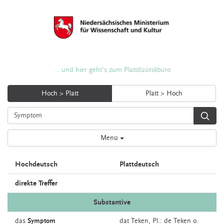
... und hier geht's zum Plattdüütskbüro
Hoch > Platt
Platt > Hoch
Menü
Hochdeutsch
Plattdeutsch
direkte Treffer
Substantive
das
Symptom
dat
Teken
, Pl.: de Teken o.