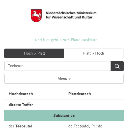
... und hier geht's zum Plattdüütskbüro
Hoch > Platt
Platt > Hoch
Menü
Hochdeutsch
Plattdeutsch
direkte Treffer
Substantive
der
Teebeutel
de
Teebüdel
, Pl.: de