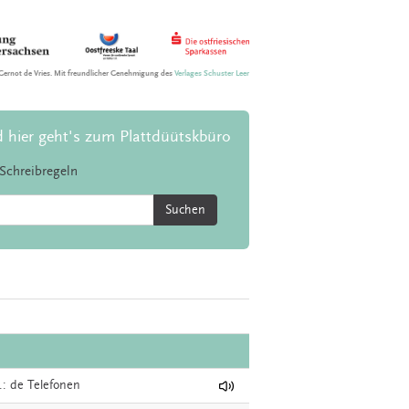
Gernot de Vries. Mit freundlicher Genehmigung des
Verlages Schuster Leer
d hier geht's zum Plattdüütskbüro
Schreibregeln
Suchen
l.: de Telefonen