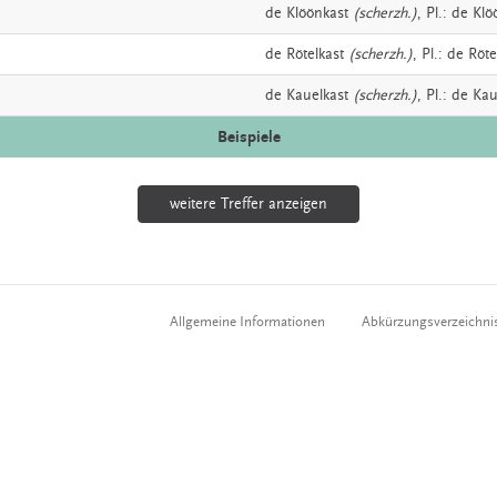
de
Klöönkast
(scherzh.)
, Pl.: de Kl
de
Rötelkast
(scherzh.)
, Pl.: de Röt
de
Kauelkast
(scherzh.)
, Pl.: de Ka
Beispiele
weitere Treffer anzeigen
Allgemeine Informationen
Abkürzungsverzeichni