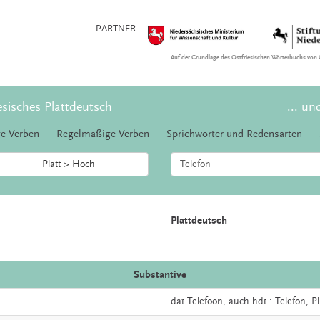
PARTNER
Auf der Grundlage des Ostfriesischen Wörterbuchs von 
esisches Plattdeutsch
... un
e Verben
Regelmäßige Verben
Sprichwörter und Redensarten
Platt > Hoch
Plattdeutsch
Substantive
dat
Telefoon,
auch
hdt.:
Telefon
, P