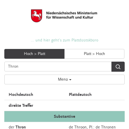
... und hier geht's zum Plattdüütskbüro
Hoch > Platt
Platt > Hoch
Menü
Hochdeutsch
Plattdeutsch
direkte Treffer
Substantive
der
Thron
de
Throon
, Pl.: de Thronen