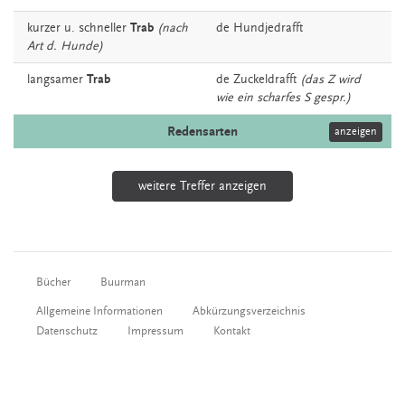
kurzer u. schneller
Trab
(nach
de
Hundjedrafft
Art d. Hunde)
langsamer
Trab
de
Zuckeldrafft
(das Z wird
wie ein scharfes S gespr.)
Redensarten
anzeigen
weitere Treffer anzeigen
Bücher
Buurman
Allgemeine Informationen
Abkürzungsverzeichnis
Datenschutz
Impressum
Kontakt