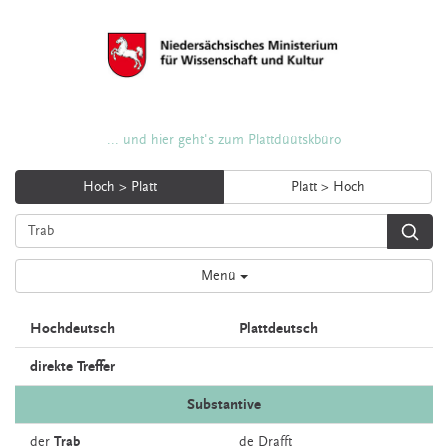
... und hier geht's zum Plattdüütskbüro
Hoch > Platt
Platt > Hoch
Menü
Hochdeutsch
Plattdeutsch
direkte Treffer
Substantive
der
Trab
de
Drafft