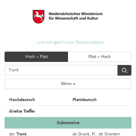
... und hier geht's zum Plattdüütskbüro
Hoch > Platt
Platt > Hoch
Menü
Hochdeutsch
Plattdeutsch
direkte Treffer
Substantive
der
Trank
de
Drank
, Pl.: de Dranken