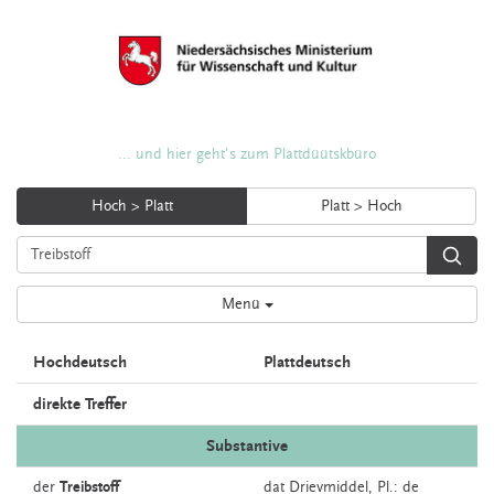
... und hier geht's zum Plattdüütskbüro
Hoch > Platt
Platt > Hoch
Menü
Hochdeutsch
Plattdeutsch
direkte Treffer
Substantive
der
Treibstoff
dat
Drievmiddel
, Pl.: de