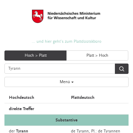
... und hier geht's zum Plattdüütskbüro
Hoch > Platt
Platt > Hoch
Menü
Hochdeutsch
Plattdeutsch
direkte Treffer
Substantive
der
Tyrann
de
Tyrann
, Pl.: de Tyrannen