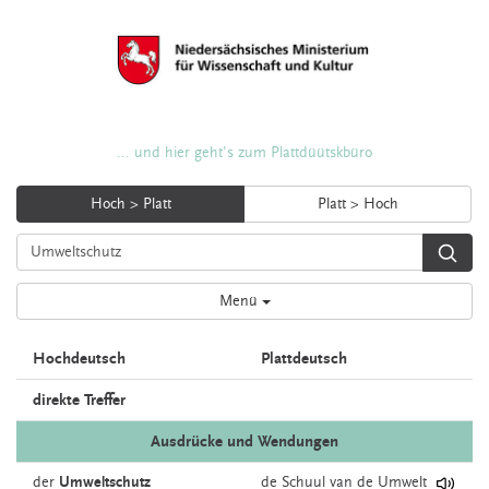
... und hier geht's zum Plattdüütskbüro
Hoch > Platt
Platt > Hoch
Menü
Hochdeutsch
Plattdeutsch
direkte Treffer
Ausdrücke und Wendungen
der
Umweltschutz
de
Schuul
van
de
Umwelt