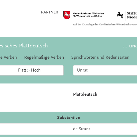
PARTNER
Auf der Grundlage des Ostfriesischen Wörterbuchs von 
esisches Plattdeutsch
... un
e Verben
Regelmäßige Verben
Sprichwörter und Redensarten
Platt > Hoch
Plattdeutsch
Substantive
de
Strunt