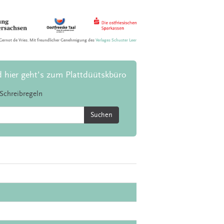
Gernot de Vries. Mit freundlicher Genehmigung des
Verlages Schuster Leer
d hier geht's zum Plattdüütskbüro
Schreibregeln
Suchen