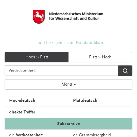
... und hier geht's zum Plattdüütskbüro
Hoch > Platt
Platt > Hoch
Menü
Hochdeutsch
Plattdeutsch
direkte Treffer
Substantive
die
Verdrossenheit
de
Grammietergheid