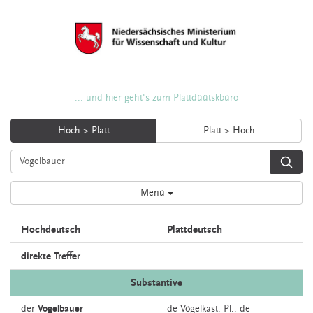
... und hier geht's zum Plattdüütskbüro
Hoch > Platt
Platt > Hoch
Menü
Hochdeutsch
Plattdeutsch
direkte Treffer
Substantive
der
Vogelbauer
de
Vögelkast
, Pl.: de