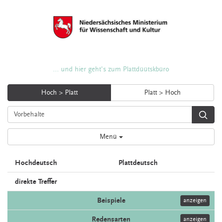
... und hier geht's zum Plattdüütskbüro
Hoch > Platt
Platt > Hoch
Menü
Hochdeutsch
Plattdeutsch
direkte Treffer
Beispiele
anzeigen
Redensarten
anzeigen