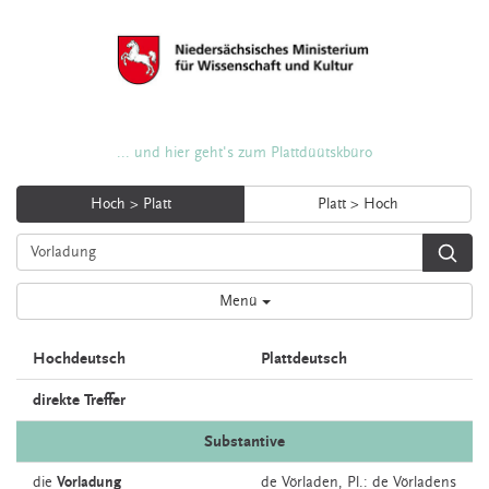
... und hier geht's zum Plattdüütskbüro
Hoch > Platt
Platt > Hoch
Menü
Hochdeutsch
Plattdeutsch
direkte Treffer
Substantive
die
Vorladung
de
Vörladen
, Pl.: de Vörladens