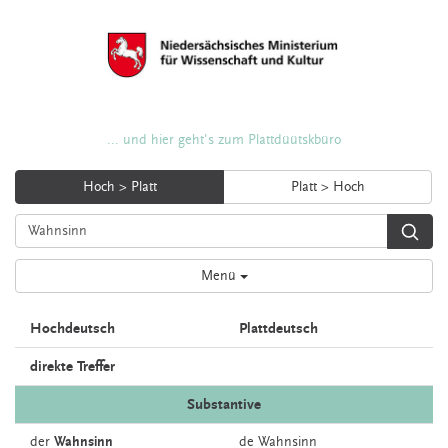
... und hier geht's zum Plattdüütskbüro
Hoch > Platt
Platt > Hoch
Menü
Hochdeutsch
Plattdeutsch
direkte Treffer
Substantive
der
Wahnsinn
de
Wahnsinn