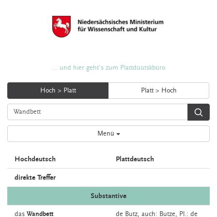
... und hier geht's zum Plattdüütskbüro
Hoch > Platt
Platt > Hoch
Menü
Hochdeutsch
Plattdeutsch
direkte Treffer
Substantive
das
Wandbett
de
Butz,
auch:
Butze
, Pl.: de