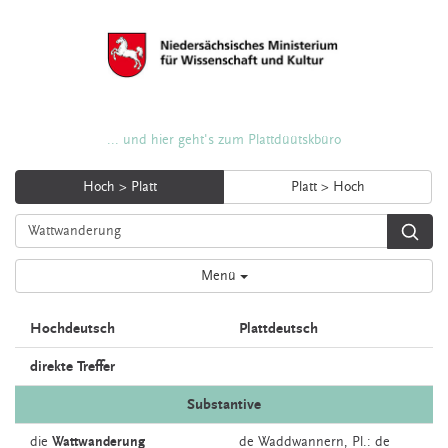
... und hier geht's zum Plattdüütskbüro
Hoch > Platt
Platt > Hoch
Menü
Hochdeutsch
Plattdeutsch
direkte Treffer
Substantive
die
Wattwanderung
de
Waddwannern
, Pl.: de