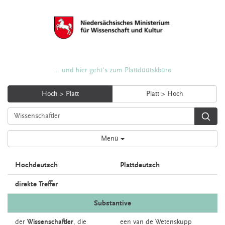
... und hier geht's zum Plattdüütskbüro
Hoch > Platt
Platt > Hoch
Menü
Hochdeutsch
Plattdeutsch
direkte Treffer
Substantive
der
Wissenschaftler
,
die
een van de
Wetenskupp