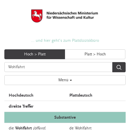
... und hier geht's zum Plattdüütskbüro
Hoch > Platt
Platt > Hoch
Menü
Hochdeutsch
Plattdeutsch
direkte Treffer
Substantive
die
Wohlfahrt
(öffentl.
de
Wohlfahrt