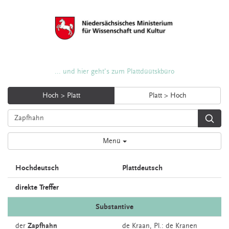
... und hier geht's zum Plattdüütskbüro
Hoch > Platt
Platt > Hoch
Menü
Hochdeutsch
Plattdeutsch
direkte Treffer
Substantive
der
Zapfhahn
de
Kraan
, Pl.: de Kranen