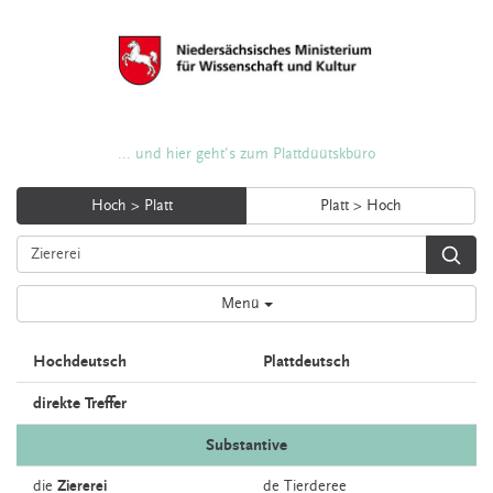
... und hier geht's zum Plattdüütskbüro
Hoch > Platt
Platt > Hoch
Menü
Hochdeutsch
Plattdeutsch
direkte Treffer
Substantive
die
Ziererei
de
Tierderee