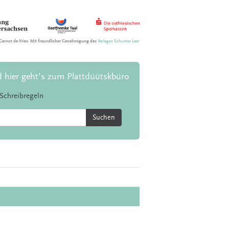
Gernot de Vries. Mit freundlicher Genehmigung des
Verlages Schuster Leer
d hier geht's zum Plattdüütskbüro
Schreibregeln
Suchen