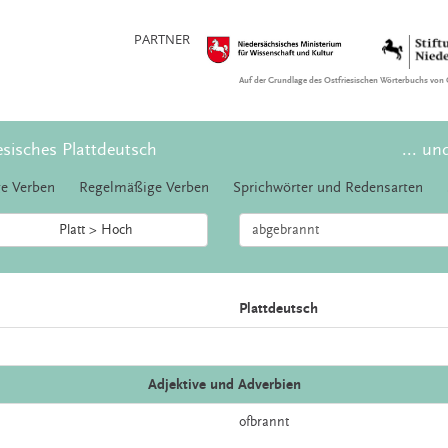
PARTNER
Auf der Grundlage des Ostfriesischen Wörterbuchs von 
esisches Plattdeutsch
... un
e Verben
Regelmäßige Verben
Sprichwörter und Redensarten
Platt > Hoch
Plattdeutsch
Adjektive und Adverbien
ofbrannt