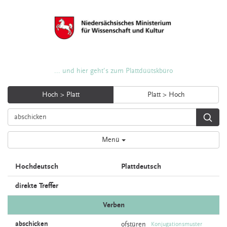
... und hier geht's zum Plattdüütskbüro
Hoch > Platt
Platt > Hoch
Menü
Hochdeutsch
Plattdeutsch
direkte Treffer
Verben
abschicken
ofstüren
Konjugationsmuster