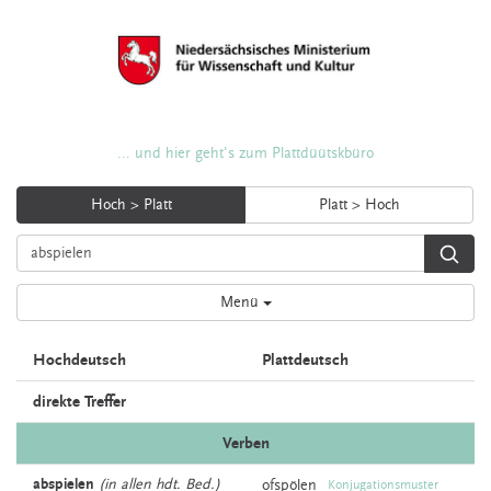
... und hier geht's zum Plattdüütskbüro
Hoch > Platt
Platt > Hoch
Menü
Hochdeutsch
Plattdeutsch
direkte Treffer
Verben
abspielen
(in allen hdt. Bed.)
ofspölen
Konjugationsmuster