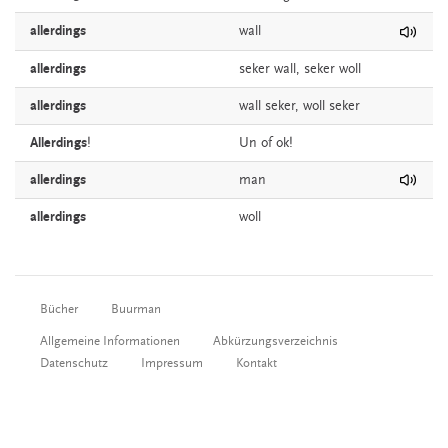
allerdings
wall
allerdings
seker
wall, seker woll
allerdings
wall
seker, woll seker
Allerdings
!
Un
of
ok!
allerdings
man
allerdings
woll
Bücher
Buurman
Allgemeine Informationen
Abkürzungsverzeichnis
Datenschutz
Impressum
Kontakt