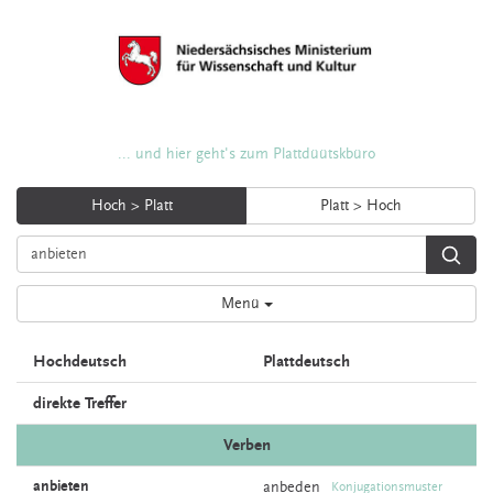
... und hier geht's zum Plattdüütskbüro
Hoch > Platt
Platt > Hoch
Menü
Hochdeutsch
Plattdeutsch
direkte Treffer
Verben
anbieten
anbeden
Konjugationsmuster