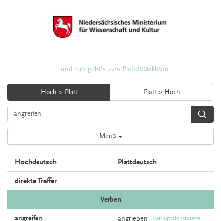
... und hier geht's zum Plattdüütskbüro
Hoch > Platt
Platt > Hoch
Menü
Hochdeutsch
Plattdeutsch
direkte Treffer
Verben
angreifen
angriepen
Konjugationsmuster